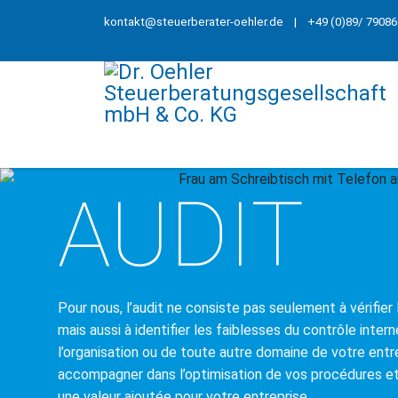
kontakt@steuerberater-oehler.de
| +49 (0)89/ 79086
AUDIT
Pour nous, l’audit ne consiste pas seulement à vérifier
mais aussi à identifier les faiblesses du contrôle intern
l’organisation ou de toute autre domaine de votre ent
accompagner dans l’optimisation de vos procédures et
une valeur ajoutée pour votre entreprise.