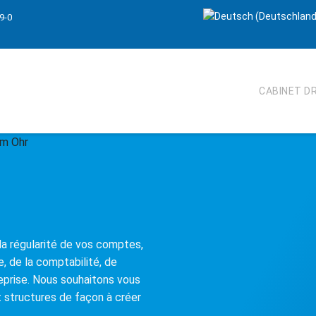
9-0
CABINET DR
 la régularité de vos comptes,
e, de la comptabilité, de
reprise. Nous souhaitons vous
 structures de façon à créer