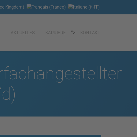
">
AKTUELLES
KARRIERE
KONTAKT
­­fach­­angestellter
d)