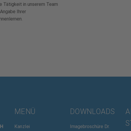
e Tätigkeit in unserem Team
 Angabe Ihrer
nnenlernen.
MENÜ
DOWNLOADS
A
S
bH
Kanzlei
Imagebroschüre Dr.