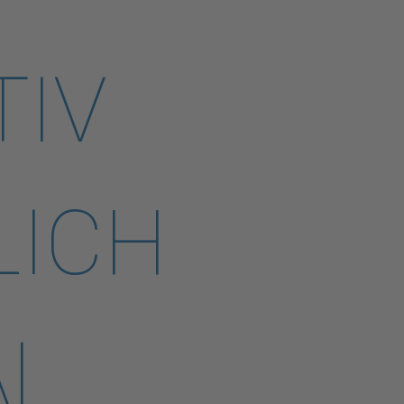
TIV
LICH
AL