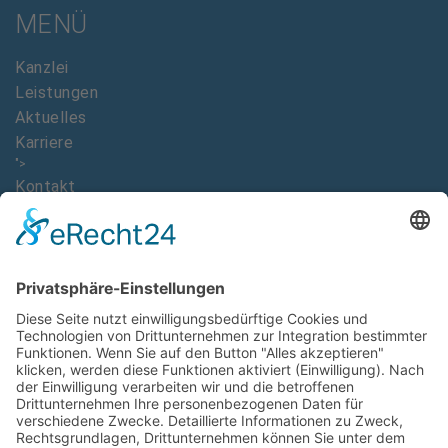
MENÜ
Kanzlei
Leistungen
Aktuelles
Karriere
">
Kontakt
DOWNLOADS
Imagebroschüre Dr. Ralph Oehler
AAB Allgemeine Auftragsbedingungen