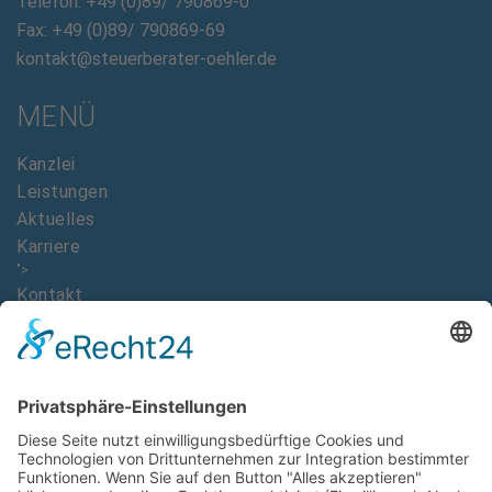
Telefon: +49 (0)89/ 790869-0
Fax: +49 (0)89/ 790869-69
kontakt@steuerberater-oehler.de
MENÜ
Kanzlei
Leistungen
Aktuelles
Karriere
">
Kontakt
DOWNLOADS
Imagebroschüre Dr. Ralph Oehler
AAB Allgemeine Auftragsbedingungen