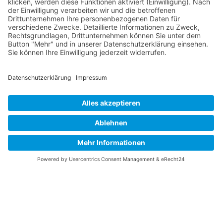
AKTUELLE STELLENANGEBOTE
Aus­zubildender Steuer­fach­angestellter (m/w/d)
Lohn- und Gehaltsbuchhalter (m/w/d)
Steuer­­fach­­angestellter (m/w/d)
Steuer­berater (m/w/d)
Steuer­fachwirt (m/w/d)
Steuerberater/Wirtschaftsprüfer (m/w/d)
Copyright© Dr. Oehler Steuerberatungsgesellschaft mbH & Co. KG | All
rights reserved.
|
|
Datenschutzerklärung
Impressum
Suchen
Cookie-Einstellungen
|